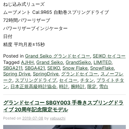
ねじ込み式リューズ
ムーブメント Cal.9R65 自動巻スプリングドライブ
72時間パワーリザーブ
パワーリザーブインジケーター
日付
精度 平均月差±15秒
Posted in
Grand Seiko グランドセイコー
,
SEIKO セイコー
Tagged
AJHH
,
Grand Seiko
,
GrandSeiko
,
LIMITED
,
SBGA211
,
SBGA421
,
SEIKO
,
Snow Flake
,
SnowFlake
,
Spring Drive
,
SpringDrive
,
グランドセイコー
,
スノーフレ
ーク
,
スプリングドライブ
,
セイコー
,
チタン
,
ブライトチタ
ン
,
日本正規高級時計協会
,
時計
,
腕時計
,
限定
,
雪白
グランドセイコー SBGY003 手巻きスプリングドラ
イブ 20周年記念限定モデル
Posted on
2019-07-08
by
yabuuchi