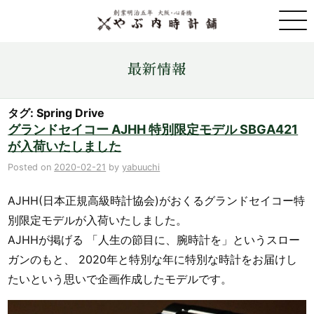
取扱ブランド一覧
最新情報
金・プラチナ・コイン売買
タグ: Spring Drive
グランドセイコー AJHH 特別限定モデル SBGA421
が入荷いたしました
店舗情報
Posted on
2020-02-21
by
yabuuchi
最新情報
AJHH(日本正規高級時計協会)がおくるグランドセイコー特
別限定モデルが入荷いたしました。
ONLINE STORE
AJHHが掲げる 「人生の節目に、腕時計を」というスロー
ガンのもと、 2020年と特別な年に特別な時計をお届けし
お問い合わせ
たいという思いで企画作成したモデルです。