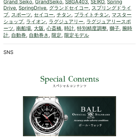
Grand Seiko
,
GrandSeiko
,
SBGA403
,
SEIKO
,
Spring
Drive
,
SpringDrive
,
グランドセイコー
,
スプリングドライ
ブ
,
スポーツ
,
セイコー
,
チタン
,
ブライトチタン
,
マスター
ショップ
,
ライオン
,
ラグジュアリー
,
ラグジュアリースポ
ーツ
,
南船場
,
大阪
,
心斎橋
,
時計
,
特別精度調整
,
獅子
,
腕時
計
,
自動巻
,
自動巻き
,
限定
,
限定モデル
SNS
Special Contents
スペシャルコンテンツ