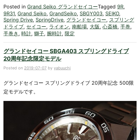
Posted in
Grand Seiko グランドセイコー
Tagged
9R
,
9R31
,
Grand Seiko
,
GrandSeiko
,
SBGY003
,
SEIKO
,
Spring Drive
,
SpringDrive
,
グランドセイコー
,
スプリング
ドライブ
,
セイコー
,
ライオン
,
南船場
,
大阪
,
心斎橋
,
手巻
,
手巻き
,
時計
,
獅子
,
腕時計
,
限定
グランドセイコー SBGA403 スプリングドライブ
20周年記念限定モデル
Posted on
2019-07-07
by
yabuuchi
グランドセイコー スプリングドライブ 20周年記念 500限
定モデルです。