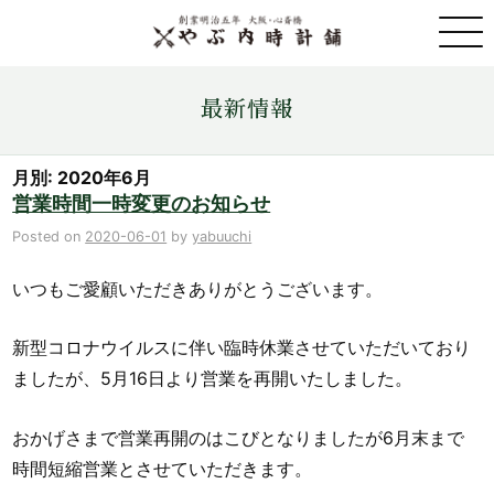
取扱ブランド一覧
最新情報
金・プラチナ・コイン売買
月別: 2020年6月
営業時間一時変更のお知らせ
店舗情報
Posted on
2020-06-01
by
yabuuchi
いつもご愛顧いただきありがとうございます。
最新情報
新型コロナウイルスに伴い臨時休業させていただいており
ONLINE STORE
ましたが、5月16日より営業を再開いたしました。
お問い合わせ
おかげさまで営業再開のはこびとなりましたが6月末まで
時間短縮営業とさせていただきます。