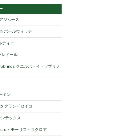
ー
H アジムース
atch ボールウォッチ
 カルティエ
 クレドール
y Sobrinos クエルボ・イ・ソブリノ
ガーミン
eiko グランドセイコー
 ケンテックス
 Lacroix モーリス・ラクロア