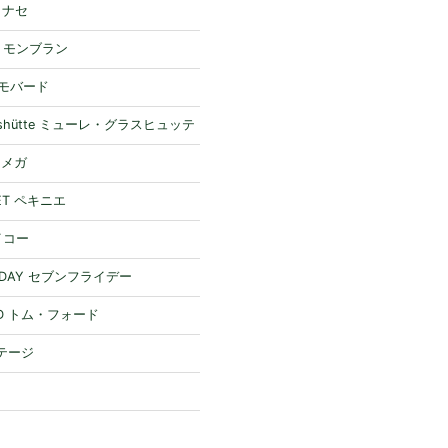
 ミナセ
nc モンブラン
 モバード
Glashütte ミューレ・グラスヒュッテ
オメガ
NET ペキニエ
セイコー
RIDAY セブンフライデー
RD トム・フォード
ステージ
ー