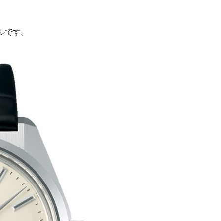
。
ルです。