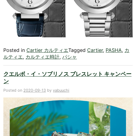
Posted in
Cartier カルティエ
Tagged
Cartier
,
PASHA
,
カ
ルティエ
,
カルティエ時計
,
パシャ
クエルボ・イ・ソブリノス ブレスレット キャンペー
ン
Posted on
2020-09-13
by
yabuuchi