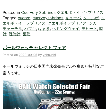
Posted in
Cuervo y Sobrinos クエルボ・イ・ソブリノス
Tagged
cuervo
,
cuervoysobrinos
,
キューバ
,
クエルボ
,
ク
エルボ・イ・ソブリノス
,
クエルボイソブリノス
,
シガー
,
チャーチル
,
ハマキ
,
はまき
,
ヘミングウェイ
,
モヒート
,
時
計
,
腕時計
,
葉巻
ボールウォッチ セレクト フェア
Posted on
2020-09-05
by
yabuuchi
ボールウォッチの日本国内未発売モデルを集めた特別なご
案内です。