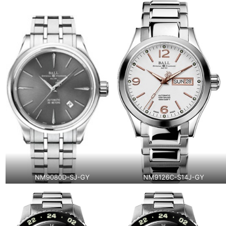
NM9080D-SJ-GY
NM9126C-S14J-GY