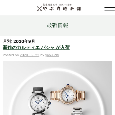
取扱ブランド一覧
最新情報
金・プラチナ・コイン売買
月別: 2020年9月
新作のカルティエ パシャ が入荷
店舗情報
Posted on
2020-09-22
by
yabuuchi
最新情報
ONLINE STORE
お問い合わせ