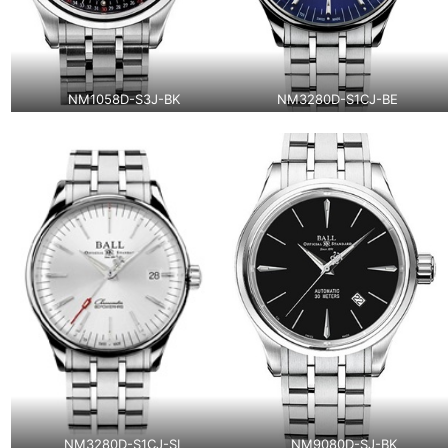
NM1058D-S3J-BK
NM3280D-S1CJ-BE
NM3280D-S1CJ-SL
NM9080D-SJ-BK