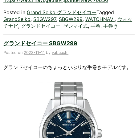
Posted in
Grand Seiko グランドセイコー
Tagged
GrandSeiko
,
SBGW297
,
SBGW299
,
WATCHNAVI
,
ウォッ
チナビ
,
グランドセイコー
,
ゼンマイ式
,
手巻
,
手巻き
グランドセイコー SBGW299
Posted on
2023-11-11
by
yabuuchi
グランドセイコーのちょっと小ぶりな手巻きモデルです。