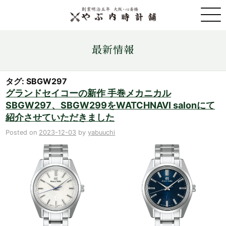
取扱ブランド一覧
最新情報
金・プラチナ・コイン売買
タグ: SBGW297
グランドセイコーの新作 手巻メカニカル
SBGW297、SBGW299をWATCHNAVI salonにて
店舗情報
紹介させていただきました
Posted on
2023-12-03
by
yabuuchi
最新情報
ONLINE STORE
お問い合わせ