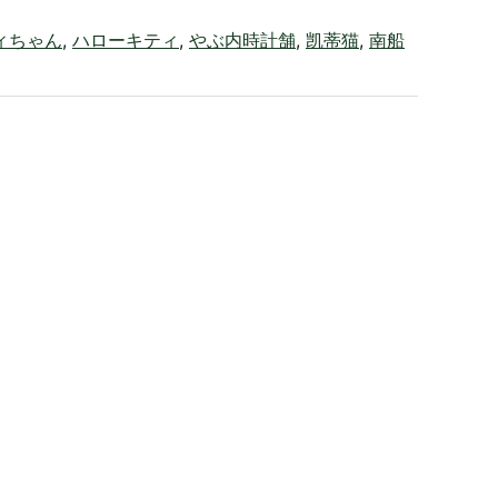
ィちゃん
,
ハローキティ
,
やぶ内時計舗
,
凯蒂猫
,
南船