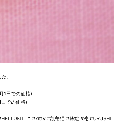
した。
5月1日での価格)
月1日での価格)
KITTY #kitty #凯蒂猫 #蒔絵 #漆 #URUSHI