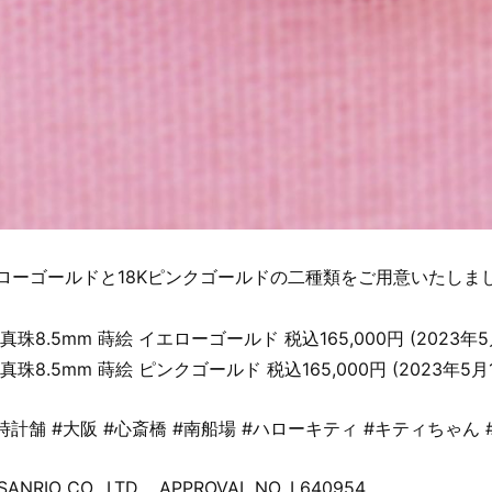
エローゴールドと18Kピンクゴールドの二種類をご用意いたしま
珠8.5mm 蒔絵 イエローゴールド 税込165,000円 (2023年
珠8.5mm 蒔絵 ピンクゴールド 税込165,000円 (2023年5
計舗 #大阪 #心斎橋 #南船場 #ハローキティ #キティちゃん #HELLO
SANRIO CO., LTD. APPROVAL NO. L640954