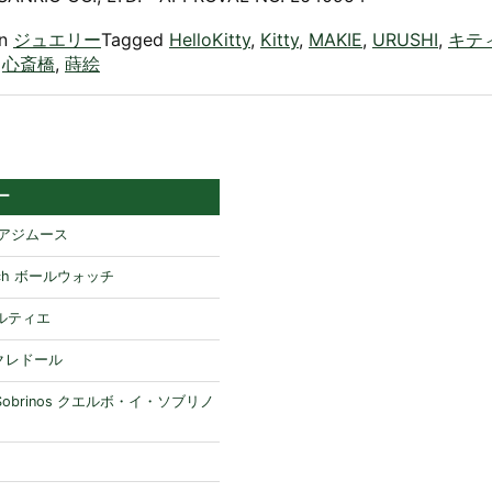
in
ジュエリー
Tagged
HelloKitty
,
Kitty
,
MAKIE
,
URUSHI
,
キテ
,
心斎橋
,
蒔絵
ー
H アジムース
atch ボールウォッチ
 カルティエ
 クレドール
y Sobrinos クエルボ・イ・ソブリノ