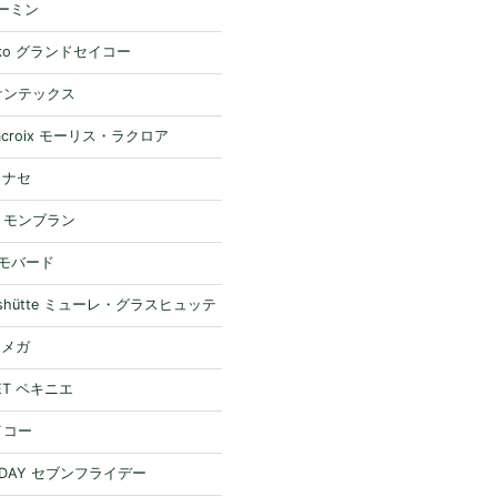
ガーミン
eiko グランドセイコー
 ケンテックス
 Lacroix モーリス・ラクロア
 ミナセ
nc モンブラン
 モバード
Glashütte ミューレ・グラスヒュッテ
オメガ
NET ペキニエ
セイコー
RIDAY セブンフライデー