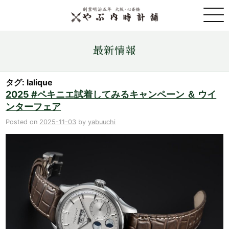
取扱ブランド一覧
最新情報
金・プラチナ・コイン売買
タグ: lalique
2025 #ペキニエ試着してみるキャンペーン ＆ ウイ
ンターフェア
店舗情報
Posted on
2025-11-03
by
yabuuchi
最新情報
ONLINE STORE
お問い合わせ