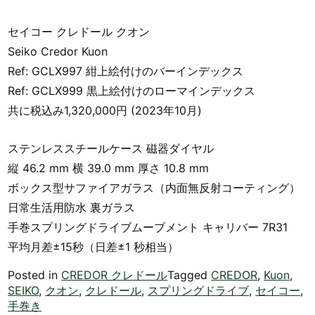
セイコー クレドール クオン
Seiko Credor Kuon
Ref: GCLX997 紺上絵付けのバーインデックス
Ref: GCLX999 黒上絵付けのローマインデックス
共に税込み1,320,000円 (2023年10月)
ステンレススチールケース 磁器ダイヤル
縦 46.2 mm 横 39.0 mm 厚さ 10.8 mm
ボックス型サファイアガラス（内面無反射コーティング）
日常生活用防水 裏ガラス
手巻スプリングドライブムーブメント キャリバー 7R31
平均月差±15秒（日差±1 秒相当）
Posted in
CREDOR クレドール
Tagged
CREDOR
,
Kuon
,
SEIKO
,
クオン
,
クレドール
,
スプリングドライブ
,
セイコー
,
手巻き