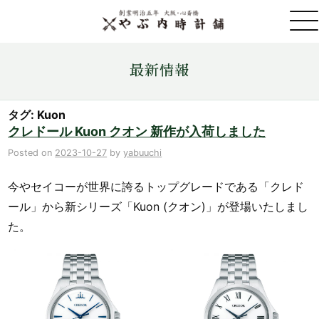
取扱ブランド一覧
最新情報
金・プラチナ・コイン売買
タグ: Kuon
クレドール Kuon クオン 新作が入荷しました
店舗情報
Posted on
2023-10-27
by
yabuuchi
今やセイコーが世界に誇るトップグレードである「クレド
最新情報
ール」から新シリーズ「Kuon (クオン)」が登場いたしまし
た。
ONLINE STORE
お問い合わせ