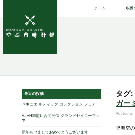
ホーム
取扱
タグ: 
最近の投稿
ガー
ペキニエ ルディック コレクション フェア
Posted o
AJHH加盟店合同開催 グランドセイコーフェ
ア
陸海空の
新年あけましておめでとうございます