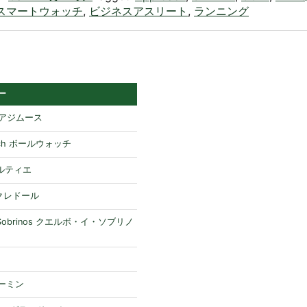
スマートウォッチ
,
ビジネスアスリート
,
ランニング
ー
H アジムース
atch ボールウォッチ
 カルティエ
 クレドール
y Sobrinos クエルボ・イ・ソブリノ
ガーミン