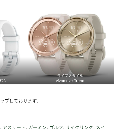
ライフスタイル
t 5
vívomove Trend
ップしております。
,
アスリート
,
ガーミン
,
ゴルフ
,
サイクリング
,
スイ