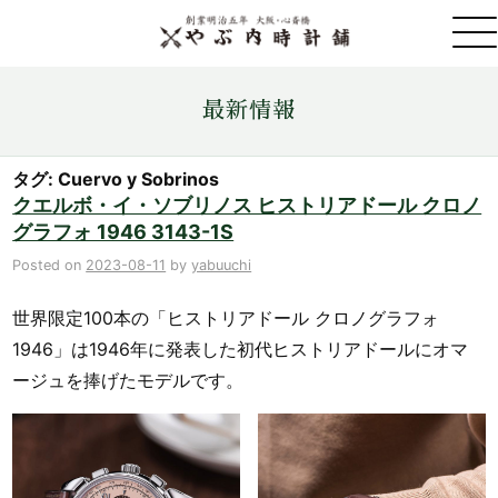
取扱ブランド一覧
最新情報
金・プラチナ・コイン売買
タグ: Cuervo y Sobrinos
クエルボ・イ・ソブリノス ヒストリアドール クロノ
グラフォ 1946 3143-1S
店舗情報
Posted on
2023-08-11
by
yabuuchi
最新情報
世界限定100本の「ヒストリアドール クロノグラフォ
1946」は1946年に発表した初代ヒストリアドールにオマ
ONLINE STORE
ージュを捧げたモデルです。
お問い合わせ