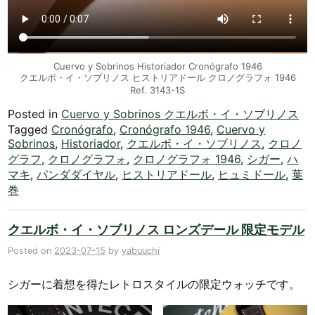
Cuervo y Sobrinos Historiador Cronógrafo 1946
クエルボ・イ・ソブリノス ヒストリアドール クロノグラフォ 1946
Ref. 3143-1S
Posted in
Cuervo y Sobrinos クエルボ・イ・ソブリノス
Tagged
Cronógrafo
,
Cronógrafo 1946
,
Cuervo y
Sobrinos
,
Historiador
,
クエルボ・イ・ソブリノス
,
クロノ
グラフ
,
クロノグラフォ
,
クロノグラフォ 1946
,
シガー
,
ハ
マキ
,
パンダダイヤル
,
ヒストリアドール
,
ヒュミドール
,
葉
巻
クエルボ・イ・ソブリノス ロンズデール 限定モデル
Posted on
2023-07-15
by
yabuuchi
シガーに着想を得たレトロスタイルの限定ウォッチです。