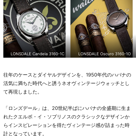
LONSDALE Candela 3160-1C
LONSDALE Oscuro 3160-1O
往年のケースとダイヤルデザインを、1950年代のハバナの
活気に満ちた時代へと誘うネオヴィンテージウォッチとし
て再現しました。
「ロンズデール」は、20世紀半ばにハバナの全盛期に生ま
れたクエルボ・イ・ソブリノスのクラシックなデザインか
らインスピレーションを得たヴィンテージ感が詰まった時
計となっています。