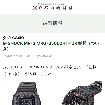
取扱ブランド一覧
最新情報
金・プラチナ・コイン売買
タグ: CASIO
G-SHOCK MR-G MRG-B5000HT-1JR 鎚起（つい
き）
店舗情報
Posted on
2025-08-10
by
yabuuchi
最新情報
カシオ G-SHOCK MR-G シリーズ の限定モデル 「鎚起
（ついき）」が入荷しました。
ONLINE STORE
お問い合わせ