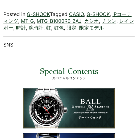
Posted in
G-SHOCK
Tagged
CASIO
,
G-SHOCK
,
IPコーテ
ィング
,
MT-G
,
MTG-B1000RB-2AJ
,
カシオ
,
チタン
,
レイン
ボー
,
時計
,
腕時計
,
虹
,
虹色
,
限定
,
限定モデル
SNS
Special Contents
スペシャルコンテンツ