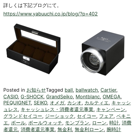
詳しくは下記ブログにて。
https://www.yabuuchi.co.jp/blog/?p=402
Posted in
お知らせ
Tagged
ball
,
ballwatch
,
Cartier
,
CASIO
,
G-SHOCK
,
GrandSeiko
,
Montblanc
,
OMEGA
,
PEQUIGNET
,
SEIKO
,
オメガ
,
カシオ
,
カルティエ
,
キャッシ
ュレス
,
キャッシュレス・消費者還元事業
,
キャンペーン
,
グランドセイコー
,
ジーショック
,
セイコー
,
フェア
,
ペキニ
エ
,
ボール
,
ボールウォッチ
,
モンブラン
,
ローン
,
時計
,
消費
者還元
,
消費者還元事業
,
無金利
,
無金利ローン
,
腕時計