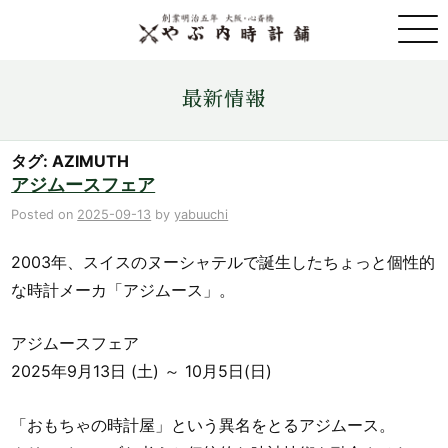
取扱ブランド一覧
最新情報
金・プラチナ・コイン売買
タグ: AZIMUTH
アジムースフェア
店舗情報
Posted on
2025-09-13
by
yabuuchi
2003年、スイスのヌーシャテルで誕生したちょっと個性的
最新情報
な時計メーカ「アジムース」。
ONLINE STORE
アジムースフェア
2025年9月13日 (土) ～ 10月5日(日)
お問い合わせ
「おもちゃの時計屋」という異名をとるアジムース。