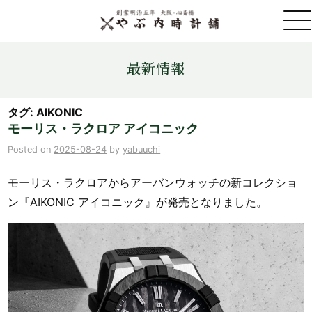
取扱ブランド一覧
最新情報
金・プラチナ・コイン売買
タグ: AIKONIC
モーリス・ラクロア アイコニック
店舗情報
Posted on
2025-08-24
by
yabuuchi
モーリス・ラクロアからアーバンウォッチの新コレクショ
最新情報
ン『AIKONIC アイコニック』が発売となりました。
ONLINE STORE
お問い合わせ