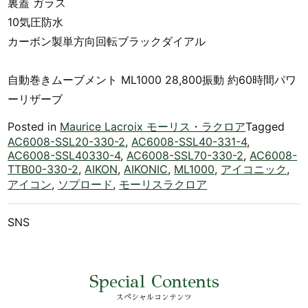
裏蓋 ガラス
10気圧防水
カーボン製単方向回転ブラックダイアル
自動巻きムーブメント ML1000 28,800振動 約60時間パワ
ーリザーブ
Posted in
Maurice Lacroix モーリス・ラクロア
Tagged
AC6008-SSL20-330-2
,
AC6008-SSL40-331-4
,
AC6008-SSL40330-4
,
AC6008-SSL70-330-2
,
AC6008-
TTB00-330-2
,
AIKON
,
AIKONIC
,
ML1000
,
アイコニック
,
アイコン
,
ソプロード
,
モーリスラクロア
SNS
Special Contents
スペシャルコンテンツ