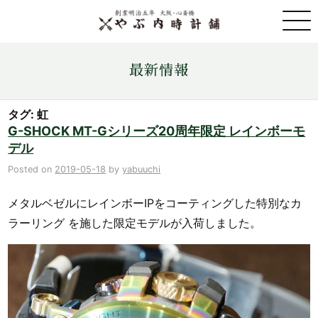
取扱ブランド一覧
最新情報
金・プラチナ・コイン売買
タグ: 虹
G-SHOCK MT-Gシリーズ20周年限定 レインボーモ
デル
店舗情報
Posted on
2019-05-18
by
yabuuchi
最新情報
メタルベゼルにレインボーIPをコーティングした特別なカ
ラーリング を施した限定モデルが入荷しました。
ONLINE STORE
お問い合わせ