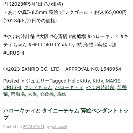
円 (2023年5月1日での価格)
・あこや真珠8.5mm 蒔絵 ピンクゴールド 税込165,000円
(2023年5月1日での価格)
#やぶ内時計舗 #大阪 #心斎橋 #南船場 #ハローキティ #キ
ティちゃん #HELLOKITTY #kitty #凯蒂猫 #蒔絵 #漆
#URUSHI
ⓒ2023 SANRIO CO., LTD. APPROVAL NO. L640954
Posted in
ジュエリー
Tagged
HelloKitty
,
Kitty
,
MAKIE
,
URUSHI
,
キティちゃん
,
ハローキティ
,
やぶ内時計舗
,
凯蒂
猫
,
南船場
,
大阪
,
心斎橋
,
蒔絵
ハローキティと タイニーチャム 蒔絵ペンダントトッ
プ
Posted on
2023-05-11
by
yabuuchi