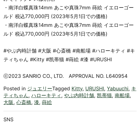
・南洋白蝶真珠14mm あこや真珠7mm 蒔絵 イエローゴー
ルド 税込770,000円 (2023年5月1日での価格)
・南洋白蝶真珠14mm あこや真珠7mm 蒔絵 イエローゴー
ルド 税込770,000円 (2023年5月1日での価格)
#やぶ内時計舗 #大阪 #心斎橋 #南船場 #ハローキティ #キ
ティちゃん #Kitty #凯蒂猫 #蒔絵 #漆 #URUSHI
ⓒ2023 SANRIO CO., LTD. APPROVAL NO. L640954
Posted in
ジュエリー
Tagged
Kitty
,
URUSHI
,
Yabuuchi
,
キ
ティちゃん
,
ハローキティ
,
やぶ内時計舗
,
凯蒂猫
,
南船場
,
大阪
,
心斎橋
,
漆
,
蒔絵
SNS