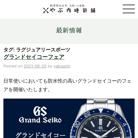
取扱ブランド一覧
最新情報
金・プラチナ・コイン売買
タグ: ラグジュアリースポーツ
グランドセイコーフェア
店舗情報
Posted on
2021-08-20
by
yabuuchi
日常使いにおいても防水性の高いグランドセイコーのフェ
最新情報
アを開催いたします。
ONLINE STORE
お問い合わせ