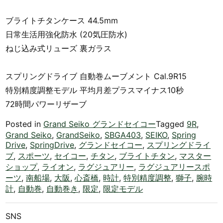
ブライトチタンケース 44.5mm
日常生活用強化防水 (20気圧防水)
ねじ込み式リューズ 裏ガラス
スプリングドライブ 自動巻ムーブメント Cal.9R15
特別精度調整モデル 平均月差プラスマイナス10秒
72時間パワーリザーブ
Posted in
Grand Seiko グランドセイコー
Tagged
9R
,
Grand Seiko
,
GrandSeiko
,
SBGA403
,
SEIKO
,
Spring
Drive
,
SpringDrive
,
グランドセイコー
,
スプリングドライ
ブ
,
スポーツ
,
セイコー
,
チタン
,
ブライトチタン
,
マスター
ショップ
,
ライオン
,
ラグジュアリー
,
ラグジュアリースポ
ーツ
,
南船場
,
大阪
,
心斎橋
,
時計
,
特別精度調整
,
獅子
,
腕時
計
,
自動巻
,
自動巻き
,
限定
,
限定モデル
SNS