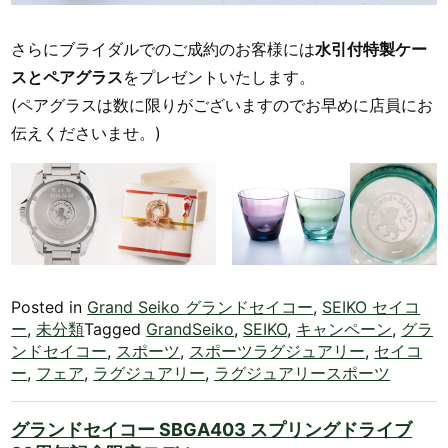
さらにブライダルでのご成約のお客様には
水引付特製ケー
スとペアグラス
をプレゼントいたします。
(ペアグラスは数に限りがございますのでお早めに店員にお
伝えくださいませ。)
Posted in
Grand Seiko グランドセイコー
,
SEIKO セイコ
ー
,
未分類
Tagged
GrandSeiko
,
SEIKO
,
キャンペーン
,
グラ
ンドセイコー
,
スポーツ
,
スポーツラグジュアリー
,
セイコ
ー
,
フェア
,
ラグジュアリー
,
ラグジュアリースポーツ
グランドセイコー SBGA403 スプリングドライブ