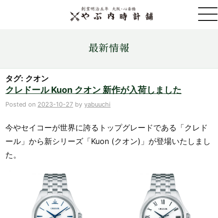
取扱ブランド一覧
最新情報
金・プラチナ・コイン売買
タグ: クオン
クレドール Kuon クオン 新作が入荷しました
店舗情報
Posted on
2023-10-27
by
yabuuchi
今やセイコーが世界に誇るトップグレードである「クレド
最新情報
ール」から新シリーズ「Kuon (クオン)」が登場いたしまし
た。
ONLINE STORE
お問い合わせ