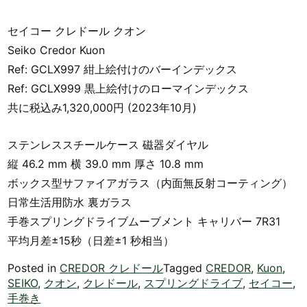
セイコー クレドール クオン
Seiko Credor Kuon
Ref: GCLX997 紺上絵付けのバーインデックス
Ref: GCLX999 黒上絵付けのローマインデックス
共に税込み1,320,000円 (2023年10月)
ステンレススチールケース 磁器ダイヤル
縦 46.2 mm 横 39.0 mm 厚さ 10.8 mm
ボックス型サファイアガラス（内面無反射コーティング）
日常生活用防水 裏ガラス
手巻スプリングドライブムーブメント キャリバー 7R31
平均月差±15秒（日差±1 秒相当）
Posted in
CREDOR クレドール
Tagged
CREDOR
,
Kuon
,
SEIKO
,
クオン
,
クレドール
,
スプリングドライブ
,
セイコー
,
手巻き