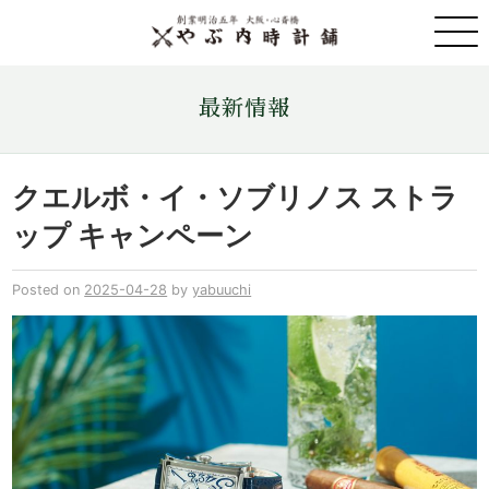
取扱ブランド一覧
最新情報
金・プラチナ・コイン売買
クエルボ・イ・ソブリノス ストラ
ップ キャンペーン
店舗情報
Posted on
2025-04-28
by
yabuuchi
最新情報
ONLINE STORE
お問い合わせ