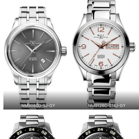
NM9080D-SJ-GY
NM9126C-S14J-GY