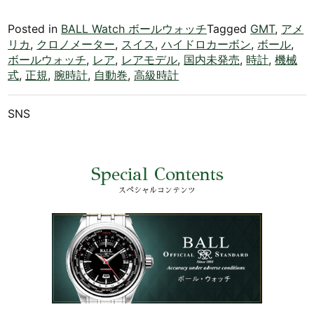
Posted in
BALL Watch ボールウォッチ
Tagged
GMT
,
アメ
リカ
,
クロノメーター
,
スイス
,
ハイドロカーボン
,
ボール
,
ボールウォッチ
,
レア
,
レアモデル
,
国内未発売
,
時計
,
機械
式
,
正規
,
腕時計
,
自動巻
,
高級時計
SNS
Special Contents
スペシャルコンテンツ