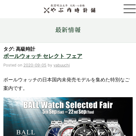
取扱ブランド一覧
最新情報
金・プラチナ・コイン売買
タグ: 高級時計
ボールウォッチ セレクト フェア
店舗情報
Posted on
2020-09-05
by
yabuuchi
ボールウォッチの日本国内未発売モデルを集めた特別なご
最新情報
案内です。
ONLINE STORE
お問い合わせ