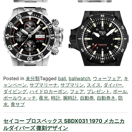
Posted in
未分類
Tagged
ball
,
ballwatch
,
ウォーフェア
,
キ
ャンペーン
,
サブマリーナ
,
サブマリン
,
スイス
,
ダイバー
,
ダイビング
,
ハイドロカーボン
,
フェア
,
プレゼント
,
ボール
,
ボールウォッチ
,
夜光
,
時計
,
腕時計
,
自動巻
,
自動巻き
,
防
水
,
青サブ
セイコー プロスペックス SBDX031 1970 メカニカ
ルダイバーズ 復刻デザイン