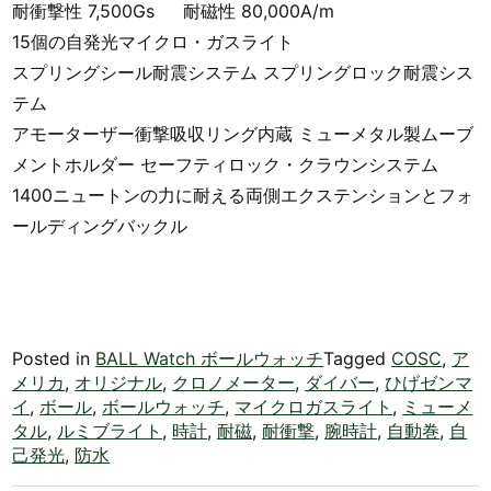
耐衝撃性 7,500Gs 耐磁性 80,000A/m
15個の自発光マイクロ・ガスライト
スプリングシール耐震システム スプリングロック耐震シス
テム
アモーターザー衝撃吸収リング内蔵 ミューメタル製ムーブ
メントホルダー セーフティロック・クラウンシステム
1400ニュートンの力に耐える両側エクステンションとフォ
ールディングバックル
Posted in
BALL Watch ボールウォッチ
Tagged
COSC
,
ア
メリカ
,
オリジナル
,
クロノメーター
,
ダイバー
,
ひげゼンマ
イ
,
ボール
,
ボールウォッチ
,
マイクロガスライト
,
ミューメ
タル
,
ルミブライト
,
時計
,
耐磁
,
耐衝撃
,
腕時計
,
自動巻
,
自
己発光
,
防水