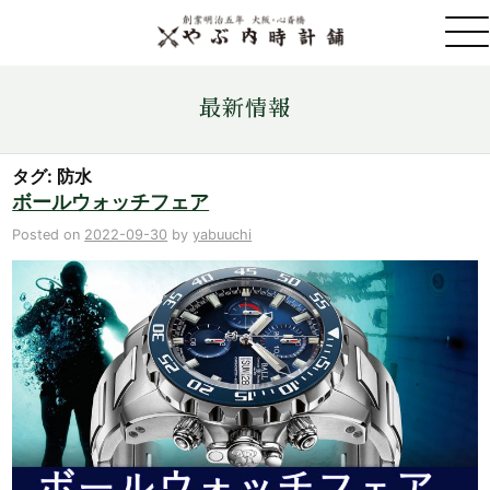
取扱ブランド一覧
最新情報
金・プラチナ・コイン売買
タグ: 防水
ボールウォッチフェア
店舗情報
Posted on
2022-09-30
by
yabuuchi
最新情報
ONLINE STORE
お問い合わせ