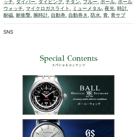
ッチ
,
ダイバー
,
ダイビング
,
チタン
,
ブルー
,
ボール
,
ボール
ウォッチ
,
マイクロガスライト
,
ミューメタル
,
夜光
,
時計
,
耐磁
,
耐衝撃
,
腕時計
,
自動巻
,
自動巻き
,
防水
,
青
,
青サブ
SNS
Special Contents
スペシャルコンテンツ