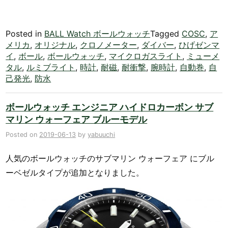
Posted in
BALL Watch ボールウォッチ
Tagged
COSC
,
ア
メリカ
,
オリジナル
,
クロノメーター
,
ダイバー
,
ひげゼンマ
イ
,
ボール
,
ボールウォッチ
,
マイクロガスライト
,
ミューメ
タル
,
ルミブライト
,
時計
,
耐磁
,
耐衝撃
,
腕時計
,
自動巻
,
自
己発光
,
防水
ボールウォッチ エンジニア ハイドロカーボン サブ
マリン ウォーフェア ブルーモデル
Posted on
2019-06-13
by
yabuuchi
人気のボールウォッチのサブマリン ウォーフェア にブル
ーベゼルタイプが追加となりました。