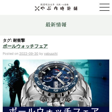
取扱ブランド一覧
最新情報
金・プラチナ・コイン売買
タグ: 耐衝撃
ボールウォッチフェア
店舗情報
Posted on
2022-09-30
by
yabuuchi
最新情報
ONLINE STORE
お問い合わせ