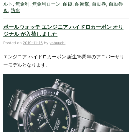
ルト
,
無金利
,
無金利ローン
,
耐磁
,
耐衝撃
,
自動巻
,
自動巻
き
,
防水
ボールウォッチ エンジニア ハイドロカーボン オリ
ジナル が入荷しました
Posted on
2019-11-16
by
yabuuchi
エンジニア ハイドロカーボン 誕生15周年のアニバーサリ
ーモデルとなります。