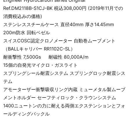
Engineer Hydrocarbon series Original
Ref.DM2118B-S1CJ-BK 税込308,000円 (2019年11月での
消費税込みの価格)
ステンレススチールケース 直径40mm 厚さ14.45mm
200m防水 回転ベゼル
スイスCOSC認定クロノメーター 自動巻ムーブメント
（BALLキャリバー RR1102C-SL）
耐衝撃性 7,500Gs 耐磁性 80,000A/m
15個の自発光マイクロ・ガスライト
スプリングシール耐震システム スプリングロック耐震シス
テム
アモーターザー衝撃吸収リング内蔵 ミューメタル製ムーブ
メントホルダー セーフティロック・クラウンシステム
1400ニュートンの力に耐える両側エクステンションとフォ
ールディングバックル