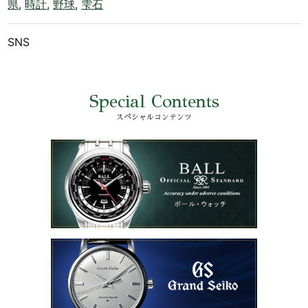
県
,
時計
,
野球
,
雫石
SNS
Special Contents
スペシャルコンテンツ