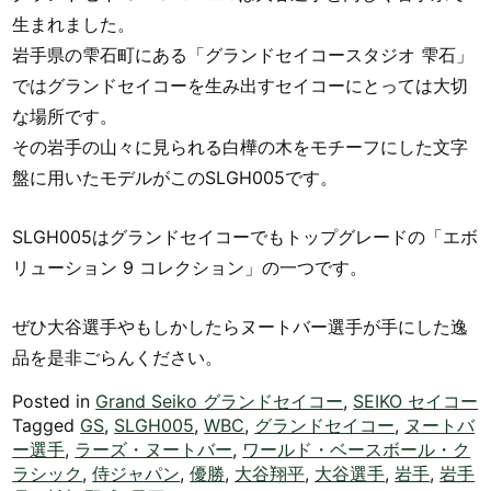
生まれました。
岩手県の雫石町にある「グランドセイコースタジオ 雫石」
ではグランドセイコーを生み出すセイコーにとっては大切
な場所です。
その岩手の山々に見られる白樺の木をモチーフにした文字
盤に用いたモデルがこのSLGH005です。
SLGH005はグランドセイコーでもトップグレードの「エボ
リューション 9 コレクション」の一つです。
ぜひ大谷選手やもしかしたらヌートバー選手が手にした逸
品を是非ごらんください。
Posted in
Grand Seiko グランドセイコー
,
SEIKO セイコー
Tagged
GS
,
SLGH005
,
WBC
,
グランドセイコー
,
ヌートバ
ー選手
,
ラーズ・ヌートバー
,
ワールド・ベースボール・ク
ラシック
,
侍ジャパン
,
優勝
,
大谷翔平
,
大谷選手
,
岩手
,
岩手