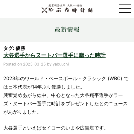
取扱ブランド一覧
最新情報
金・プラチナ・コイン売買
タグ: 優勝
大谷選手からヌートバー選手に贈った時計
店舗情報
Posted on
2023-03-25
by
yabuuchi
2023年のワールド・ベースボール・クラシック (WBC) で
最新情報
は日本代表が14年ぶり優勝しました。
興奮覚めあがらぬ中、中心となった大谷翔平選手がラー
ONLINE STORE
ズ・ヌートバー選手に時計をプレゼントしたとのニュース
があがりました。
お問い合わせ
大谷選手といえばセイコーのいまや広告塔です。