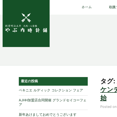
ホーム
取扱
タグ:
最近の投稿
ケンテ
ペキニエ ルディック コレクション フェア
始
AJHH加盟店合同開催 グランドセイコーフェ
ア
Posted o
新年あけましておめでとうございます