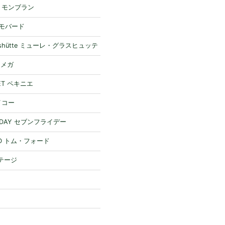
nc モンブラン
 モバード
Glashütte ミューレ・グラスヒュッテ
オメガ
NET ペキニエ
セイコー
RIDAY セブンフライデー
RD トム・フォード
ステージ
ー