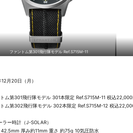
ファントム第301飛行隊モデル Ref.S715M-11
年12月20日（月）
第301飛行隊モデル 301本限定 Ref.S715M-11 税込22,00
第302飛行隊モデル 302本限定 Ref.S715M-12 税込22,00
ーラー時計（J-SOLAR）
 42.5mm 厚み約11mm 重さ 約75g 10気圧防水