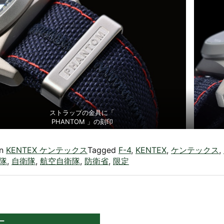
ストラップの金具に「
PHANTOM 」の刻印
in
KENTEX ケンテックス
Tagged
F-4
,
KENTEX
,
ケンテックス
,
行隊
,
自衛隊
,
航空自衛隊
,
防衛省
,
限定
ー