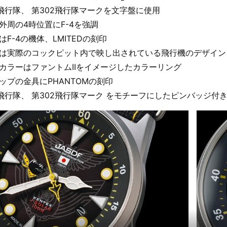
01飛行隊、 第302飛行隊マークを文字盤に使用
盤外周の4時位置にF-4を強調
はF-4の機体、LMITEDの刻印
には実際のコックピット内で映し出されている飛行機のデザイン
トカラーはファントムIIをイメージしたカラーリング
ラップの金具にPHANTOMの刻印
01飛行隊、 第302飛行隊マーク をモチーフにしたピンバッジ付