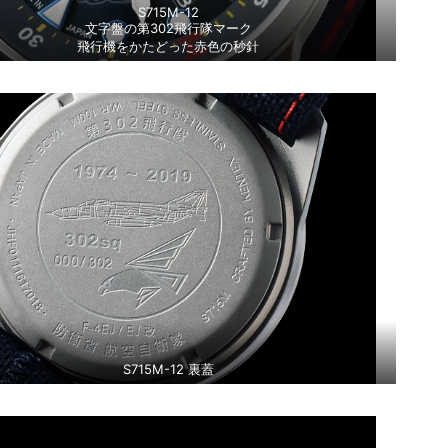
S715M-12
文字盤の第302飛行隊マーク
飛行機をかたどった赤色の秒針
S715M-12 裏蓋