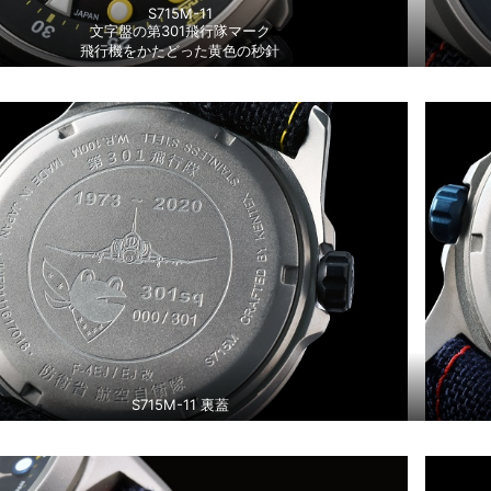
S715M-11
文字盤の第301飛行隊マーク
飛行機をかたどった黄色の秒針
S715M-11 裏蓋