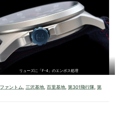
リューズに「F-4」のエンボス処理
ファントム
,
三沢基地
,
百里基地
,
第301飛行隊
,
第