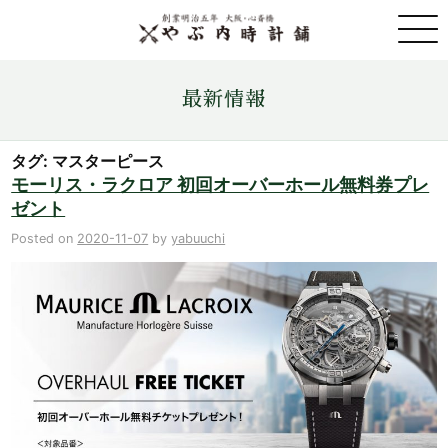
取扱ブランド一覧
最新情報
金・プラチナ・コイン売買
タグ: マスターピース
モーリス・ラクロア 初回オーバーホール無料券プレ
ゼント
店舗情報
Posted on
2020-11-07
by
yabuuchi
最新情報
ONLINE STORE
お問い合わせ