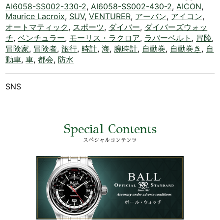
AI6058-SS002-330-2
,
AI6058-SS002-430-2
,
AICON
,
Maurice Lacroix
,
SUV
,
VENTURER
,
アーバン
,
アイコン
,
オートマティック
,
スポーツ
,
ダイバー
,
ダイバーズウォッ
チ
,
ベンチュラー
,
モーリス・ラクロア
,
ラバーベルト
,
冒険
,
冒険家
,
冒険者
,
旅行
,
時計
,
海
,
腕時計
,
自動巻
,
自動巻き
,
自
動車
,
車
,
都会
,
防水
SNS
Special Contents
スペシャルコンテンツ