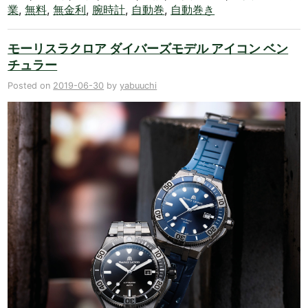
業
,
無料
,
無金利
,
腕時計
,
自動巻
,
自動巻き
モーリスラクロア ダイバーズモデル アイコン ベン
チュラー
Posted on
2019-06-30
by
yabuuchi