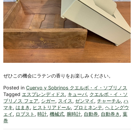
ぜひこの機会にラテンの香りをお楽しみください。
Posted in
Cuervo y Sobrinos クエルボ・イ・ソブリノス
Tagged
エスプレンディドス
,
キューバ
,
クエルボ・イ・ソ
ブリノス フェア
,
シガー
,
スイス
,
ゼンマイ
,
チャーチル
,
ハ
マキ
,
はまき
,
ヒストリアドール
,
プロミネンテ
,
ヘミングウ
ェイ
,
ロブスト
,
時計
,
機械式
,
腕時計
,
自動巻
,
自動巻き
,
葉
巻