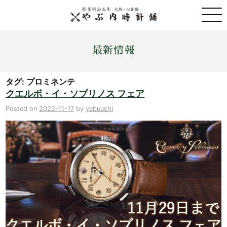
取扱ブランド一覧
最新情報
金・プラチナ・コイン売買
タグ: プロミネンテ
クエルボ・イ・ソブリノス フェア
店舗情報
Posted on
2022-11-17
by
yabuuchi
最新情報
ONLINE STORE
お問い合わせ