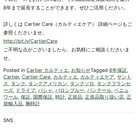
8年まで延長することができます。ぜひご活用ください。
詳しくは Cartier Care（カルティエケア） 詳細ページもご
参照くださいませ。
http://bit.ly/CartierCare
ご不明な点がございましたら、お気軽にご相談くださいま
せ。
Posted in
Cartier カルティエ
,
お知らせ
Tagged
8年保証
,
Cartier
,
Cartier Care
,
カルティエ
,
カルティエケア
,
サント
ス
,
タンク
,
タンクアメリカン
,
タンクソロ
,
タンクフランセ
ーズ
,
ドライブ
,
パシャ
,
バロンブルー
,
パンテール
,
ベニュ
ワール
,
保証
,
国際保証
,
時計
,
正規品
,
正規品取り扱い店
,
正
規輸入品
,
腕時計
SNS