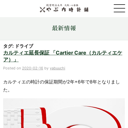
取扱ブランド一覧
最新情報
金・プラチナ・コイン売買
タグ: ドライブ
カルティエ延長保証 「Cartier Care（カルティエケ
ア）」
店舗情報
Posted on
2020-02-16
by
yabuuchi
最新情報
カルティエの時計の保証期間が2年+6年で8年となりまし
た。
ONLINE STORE
お問い合わせ