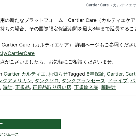
Cartier Care（カルティ
用の新たなプラットフォーム「Cartier Care（カルティ
持ちの場合、その国際限定保証期間を最大8年まで延長するこ
 Cartier Care（カルティエケア） 詳細ページもご参照くだ
it.ly/CartierCare
点がございましたら、お気軽にご相談くださいませ。
in
Cartier カルティエ
,
お知らせ
Tagged
8年保証
,
Cartier
,
Cart
ンクアメリカン
,
タンクソロ
,
タンクフランセーズ
,
ドライブ
,
パ
,
時計
,
正規品
,
正規品取り扱い店
,
正規輸入品
,
腕時計
ー
H アジムース