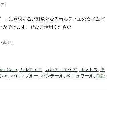
エケア）
エケア）」に登録すると対象となるカルティエのタイムピ
とができます。ぜひご活用ください。
さいませ。
ier Care
,
カルティエ
,
カルティエケア
,
サントス
,
タ
シャ
,
バロンブルー
,
パンテール
,
ベニュワール
,
保証
,