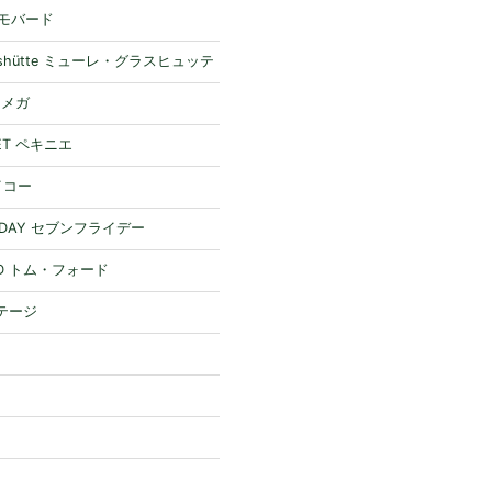
 モバード
Glashütte ミューレ・グラスヒュッテ
オメガ
NET ペキニエ
セイコー
RIDAY セブンフライデー
RD トム・フォード
ステージ
ー