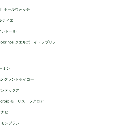
atch ボールウォッチ
 カルティエ
 クレドール
y Sobrinos クエルボ・イ・ソブリノ
ガーミン
eiko グランドセイコー
 ケンテックス
 Lacroix モーリス・ラクロア
 ミナセ
nc モンブラン