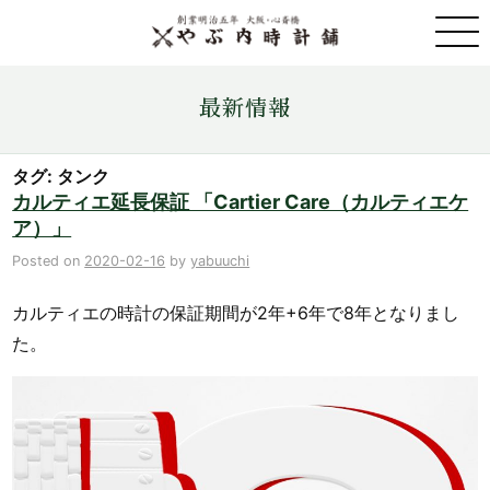
取扱ブランド一覧
最新情報
金・プラチナ・コイン売買
タグ: タンク
カルティエ延長保証 「Cartier Care（カルティエケ
ア）」
店舗情報
Posted on
2020-02-16
by
yabuuchi
最新情報
カルティエの時計の保証期間が2年+6年で8年となりまし
た。
ONLINE STORE
お問い合わせ