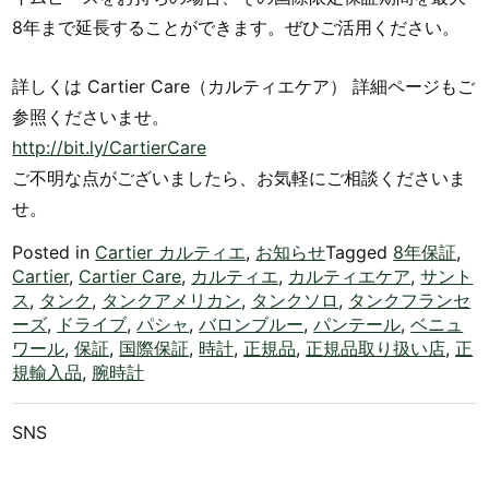
8年まで延長することができます。ぜひご活用ください。
詳しくは Cartier Care（カルティエケア） 詳細ページもご
参照くださいませ。
http://bit.ly/CartierCare
ご不明な点がございましたら、お気軽にご相談くださいま
せ。
Posted in
Cartier カルティエ
,
お知らせ
Tagged
8年保証
,
Cartier
,
Cartier Care
,
カルティエ
,
カルティエケア
,
サント
ス
,
タンク
,
タンクアメリカン
,
タンクソロ
,
タンクフランセ
ーズ
,
ドライブ
,
パシャ
,
バロンブルー
,
パンテール
,
ベニュ
ワール
,
保証
,
国際保証
,
時計
,
正規品
,
正規品取り扱い店
,
正
規輸入品
,
腕時計
SNS