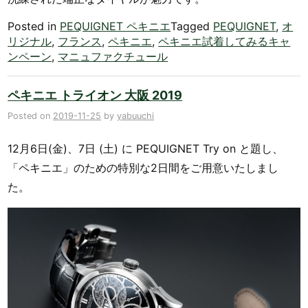
Posted in
PEQUIGNET ペキニエ
Tagged
PEQUIGNET
,
オ
リジナル
,
フランス
,
ペキニエ
,
ペキニエ試着してみるキャ
ンペーン
,
マニュファクチュール
ペキニエ トライオン 大阪 2019
Posted on
2019-11-25
by
yabuuchi
12月6日(金)、7日 (土) に PEQUIGNET Try on と題し、
「ペキニエ」のための特別な2日間をご用意いたしまし
た。