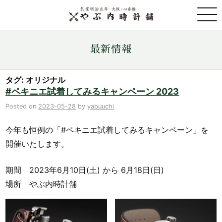
取扱ブランド一覧
最新情報
金・プラチナ・コイン売買
タグ: オリジナル
#ペキニエ試着してみるキャンペーン 2023
店舗情報
Posted on
2023-05-28
by
yabuuchi
今年も恒例の「#ペキニエ試着してみるキャンペーン」を
最新情報
開催いたします。
ONLINE STORE
期間 2023年6月10日(土) から 6月18日(日)
場所 やぶ内時計舗
お問い合わせ