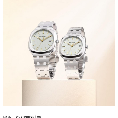
場所 やぶ内時計舗