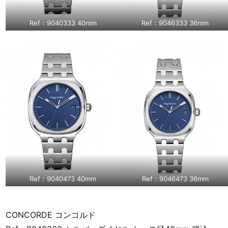
Ref：9040333 40mm
Ref：9046333 36mm
Ref：9040473 40mm
Ref：9046473 36mm
CONCORDE コンコルド