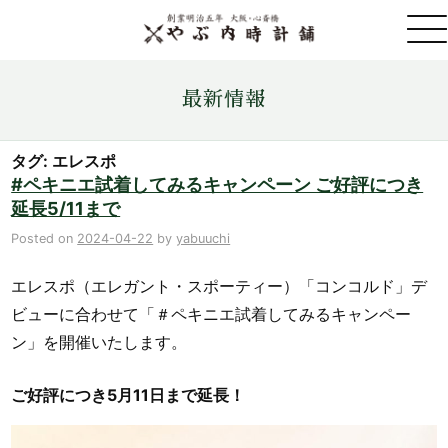
取扱ブランド一覧
最新情報
金・プラチナ・コイン売買
タグ: エレスポ
#ペキニエ試着してみるキャンペーン ご好評につき
延長5/11まで
店舗情報
Posted on
2024-04-22
by
yabuuchi
最新情報
エレスポ（エレガント・スポーティー）「コンコルド」デ
ビューに合わせて「＃ペキニエ試着してみるキャンペー
ONLINE STORE
ン」を開催いたします。
お問い合わせ
ご好評につき5月11日まで延長！