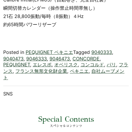
瞬間切替カレンダー（操作禁止時間帯無し）
21石 28,800振動/毎時（8振動）４Hz
約65時間パワーリザーブ
Posted in
PEQUIGNET ペキニエ
Tagged
9040333
,
9040473
,
9046333
,
9046473
,
CONCORDE
,
PEQUIGNET
,
エレスポ
,
オベリスク
,
コンコルド
,
パリ
,
フラ
ンス
,
フランス無形文化財企業
,
ペキニエ
,
自社ムーブメン
ト
SNS
Special Contents
スペシャルコンテンツ