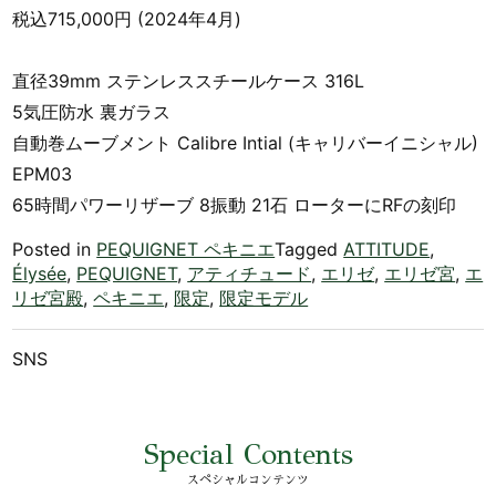
税込715,000円 (2024年4月)
直径39mm ステンレススチールケース 316L
5気圧防水 裏ガラス
自動巻ムーブメント Calibre Intial (キャリバーイニシャル)
EPM03
65時間パワーリザーブ 8振動 21石 ローターにRFの刻印
Posted in
PEQUIGNET ペキニエ
Tagged
ATTITUDE
,
Élysée
,
PEQUIGNET
,
アティチュード
,
エリゼ
,
エリゼ宮
,
エ
リゼ宮殿
,
ペキニエ
,
限定
,
限定モデル
SNS
Special Contents
スペシャルコンテンツ