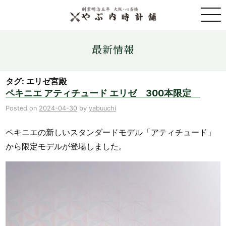
取扱ブランド一覧
最新情報
金・プラチナ・コイン売買
タグ: エリゼ宮殿
ペキニエ アティチュード エリゼ 300本限定
店舗情報
Posted on
2024-04-30
by
yabuuchi
ペキニエの新しいスタンダードモデル「アティチュード」
最新情報
から限定モデルが登場しました。
ONLINE STORE
お問い合わせ