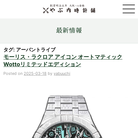
取扱ブランド一覧
最新情報
金・プラチナ・コイン売買
タグ: アーバントライブ
モーリス・ラクロア アイコン オートマティック
Wottoリミテッドエディション
店舗情報
Posted on
2025-03-18
by
yabuuchi
最新情報
ONLINE STORE
お問い合わせ